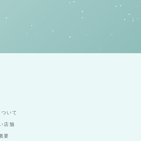
について
い店舗
概要