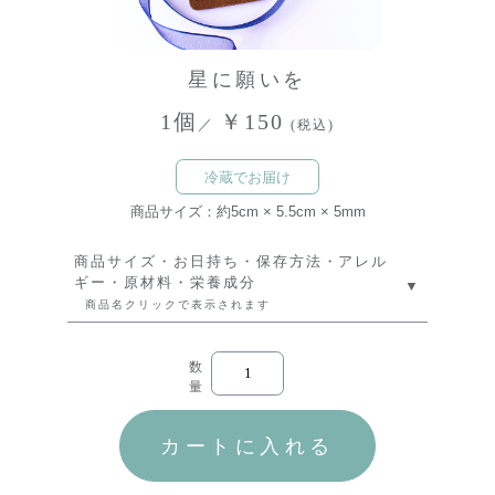
星に願いを
1個
￥150
／
(税込)
冷蔵でお届け
商品サイズ：約5cm × 5.5cm × 5mm
商品サイズ・お日持ち・保存方法・アレル
ギー・原材料・栄養成分
商品名クリックで表示されます