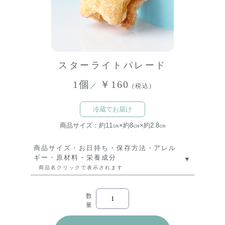
スターライトパレード
1個
￥160
／
(税込)
冷蔵でお届け
商品サイズ：約11㎝×約8㎝×約2.8㎝
商品サイズ・お日持ち・保存方法・アレル
ギー・原材料・栄養成分
商品名クリックで表示されます