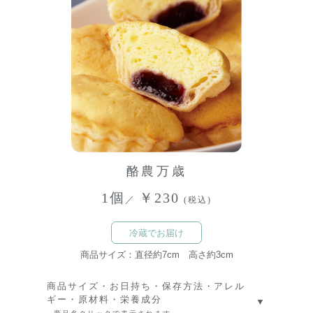
酪農万歳
1個
￥230
／
(税込)
冷蔵でお届け
商品サイズ：直径約7cm 高さ約3cm
商品サイズ・お日持ち・保存方法・アレル
ギー・原材料・栄養成分