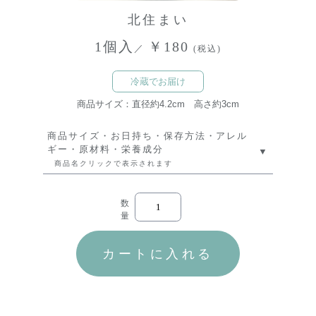
北住まい
1個入
￥180
／
(税込)
冷蔵でお届け
商品サイズ：直径約4.2cm 高さ約3cm
商品サイズ・お日持ち・保存方法・アレル
ギー・原材料・栄養成分
商品名クリックで表示されます