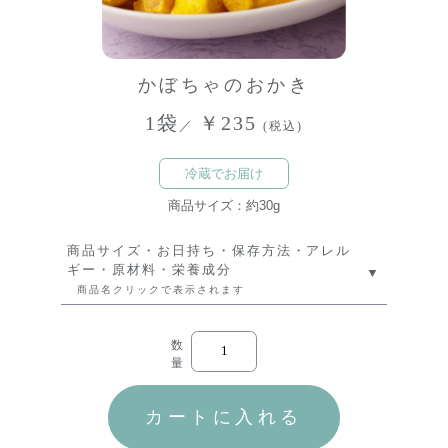
かぼちゃのおかき
1袋
￥235
／
(税込)
冷蔵でお届け
商品サイズ：約30g
商品サイズ・お日持ち・保存方法・アレル
ギー・原材料・栄養成分
商品名クリックで表示されます