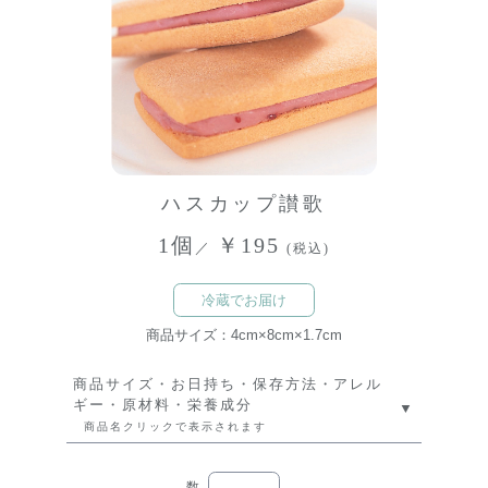
ハスカップ讃歌
1個
￥195
／
(税込)
冷蔵でお届け
商品サイズ：4cm×8cm×1.7cm
商品サイズ・お日持ち・保存方法・アレル
ギー・原材料・栄養成分
商品名クリックで表示されます