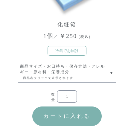
化粧箱
1個
￥250
／
(税込)
冷蔵でお届け
商品サイズ・お日持ち・保存方法・アレル
ギー・原材料・栄養成分
商品名クリックで表示されます