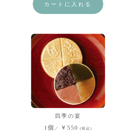
四季の宴
1個
￥550
／
(税込)