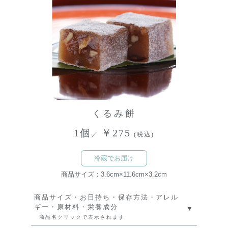
くるみ餅
1個
￥275
／
(税込)
冷蔵でお届け
商品サイズ：3.6cm×11.6cm×3.2cm
商品サイズ・お日持ち・保存方法・アレル
ギー・原材料・栄養成分
商品名クリックで表示されます