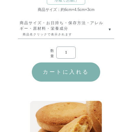
冷蔵でお届け
商品サイズ：約6cm×4.5cm×3cm
商品サイズ・お日持ち・保存方法・アレル
ギー・原材料・栄養成分
商品名クリックで表示されます