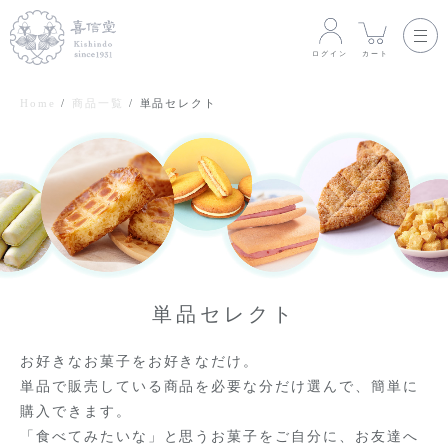
ログイン
カート
Home
商品一覧
単品セレクト
単品セレクト
お好きなお菓子をお好きなだけ。
単品で販売している商品を必要な分だけ選んで、簡単に
購入できます。
「食べてみたいな」と思うお菓子をご自分に、お友達へ