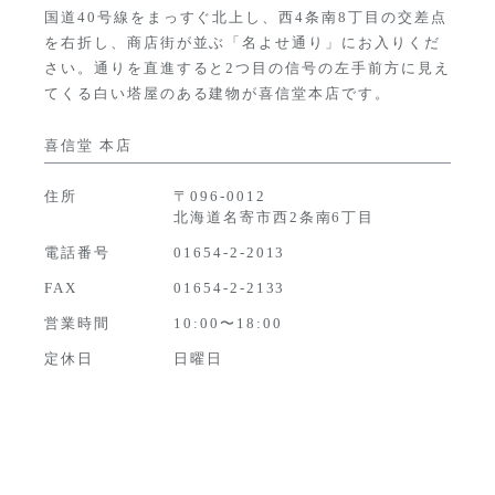
国道40号線をまっすぐ北上し、西4条南8丁目の交差点
を右折し、商店街が並ぶ「名よせ通り」にお入りくだ
さい。通りを直進すると2つ目の信号の左手前方に見え
てくる白い塔屋のある建物が喜信堂本店です。
喜信堂 本店
住所
〒096-0012
北海道名寄市西2条南6丁目
電話番号
01654-2-2013
FAX
01654-2-2133
営業時間
10:00〜18:00
定休日
日曜日