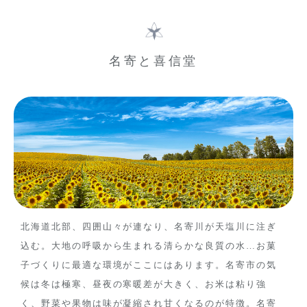
名寄と喜信堂
北海道北部、四囲山々が連なり、名寄川が天塩川に注ぎ
込む。大地の呼吸から生まれる清らかな良質の水…お菓
子づくりに最適な環境がここにはあります。名寄市の気
候は冬は極寒、昼夜の寒暖差が大きく、お米は粘り強
く、野菜や果物は味が凝縮され甘くなるのが特徴。名寄