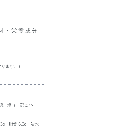
料・栄養成分
なります。）
。
糖、塩（一部に小
g 脂質:6.3g 炭水