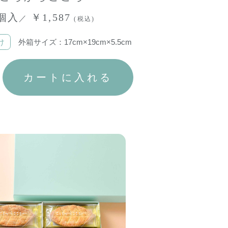
個入
￥1,587
／
(税込)
け
外箱サイズ：17cm×19cm×5.5cm