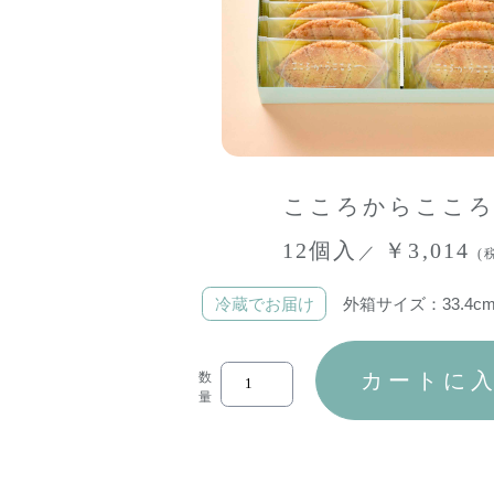
こころからここ
12個入
￥3,014
／
(
冷蔵でお届け
外箱サイズ：33.4cm×