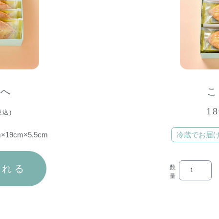
ろへ
こ
1
税込)
19cm×5.5cm
冷蔵でお届