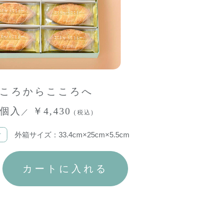
ころからこころへ
8個入
￥4,430
／
(税込)
け
外箱サイズ：33.4cm×25cm×5.5cm