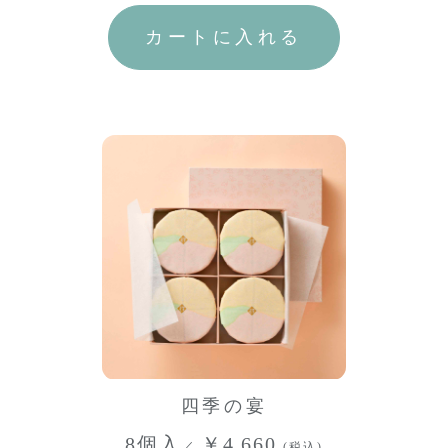
四季の宴
8個入
￥4,660
／
(税込)