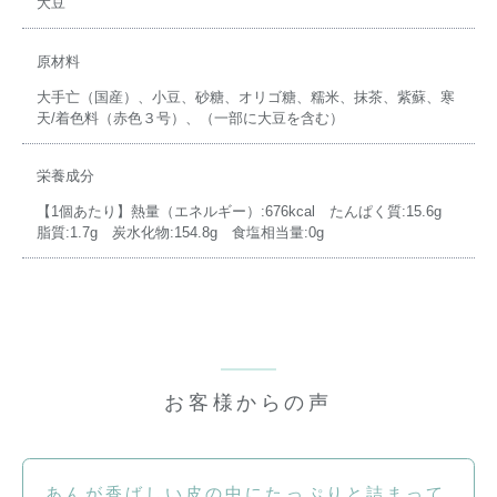
大豆
原材料
大手亡（国産）、小豆、砂糖、オリゴ糖、糯米、抹茶、紫蘇、寒
天/着色料（赤色３号）、（一部に大豆を含む）
栄養成分
【1個あたり】熱量（エネルギー）:676kcal たんぱく質:15.6g
脂質:1.7g 炭水化物:154.8g 食塩相当量:0g
お客様からの声
あんが香ばしい皮の中にたっぷりと詰まって