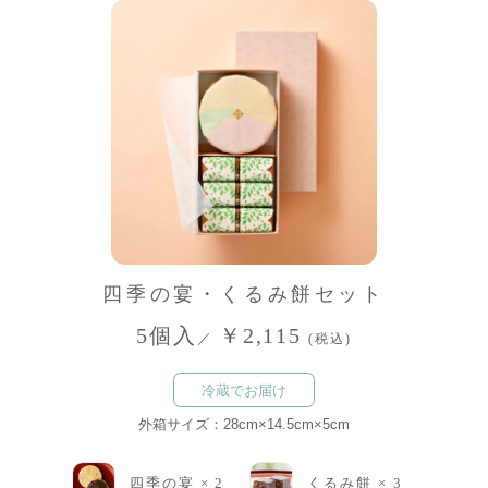
四季の宴・くるみ餅セット
5個入
￥2,115
／
(税込)
冷蔵でお届け
外箱サイズ：28cm×14.5cm×5cm
四季の宴 × 2
くるみ餅 × 3