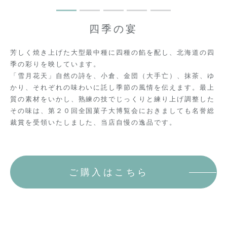
1
2
3
4
5
四季の宴
芳しく焼き上げた大型最中種に四種の餡を配し、北海道の四
季の彩りを映しています。
「雪月花天」自然の詩を、小倉、金団（大手亡）、抹茶、ゆ
かり、それぞれの味わいに託し季節の風情を伝えます。最上
質の素材をいかし、熟練の技でじっくりと練り上げ調整した
その味は、第２０回全国菓子大博覧会におきましても名誉総
裁賞を受領いたしました、当店自慢の逸品です。
ご購入はこちら