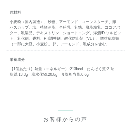
原材料
小麦粉（国内製造）、砂糖、アーモンド、コーンスターチ、卵、
ハスカップ、塩、植物油脂、全粉乳、乳糖、脱脂粉乳、ココアバ
ター、乳製品、デキストリン、ショートニング、洋酒/D-ソルビッ
ト、乳化剤、香料、PH調整剤、酸化防止剤（VE）、増粘多糖類
（一部に大豆、小麦粉,、卵、アーモンド、乳成分を含む）
栄養成分
【1個あたり】熱量（エネルギー）:213kcal たんぱく質:2.1g
脂質:13.3g 炭水化物:20.8g 食塩相当量:0.6g
お客様からの声