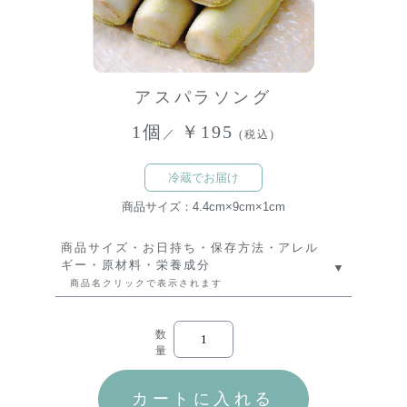
アスパラソング
1個
￥195
／
(税込)
冷蔵でお届け
商品サイズ：4.4cm×9cm×1cm
商品サイズ・お日持ち・保存方法・アレル
ギー・原材料・栄養成分
商品名クリックで表示されます