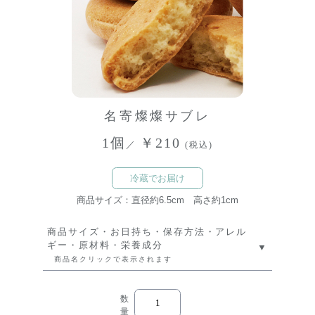
名寄燦燦サブレ
1個
￥210
／
(税込)
冷蔵でお届け
商品サイズ：直径約6.5cm 高さ約1cm
商品サイズ・お日持ち・保存方法・アレル
ギー・原材料・栄養成分
商品名クリックで表示されます