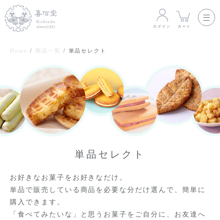
ログイン
カート
Home
商品一覧
単品セレクト
単品セレクト
お好きなお菓子をお好きなだけ。
単品で販売している商品を必要な分だけ選んで、簡単に
購入できます。
「食べてみたいな」と思うお菓子をご自分に、お友達へ