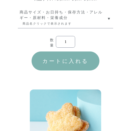
商品サイズ・お日持ち・保存方法・アレル
ギー・原材料・栄養成分
商品名クリックで表示されます