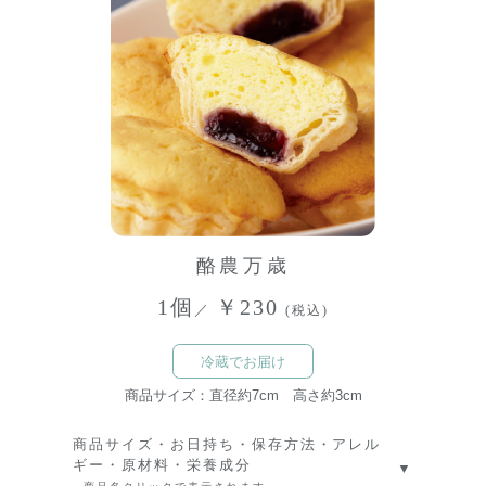
酪農万歳
1個
￥230
／
(税込)
冷蔵でお届け
商品サイズ：直径約7cm 高さ約3cm
商品サイズ・お日持ち・保存方法・アレル
ギー・原材料・栄養成分