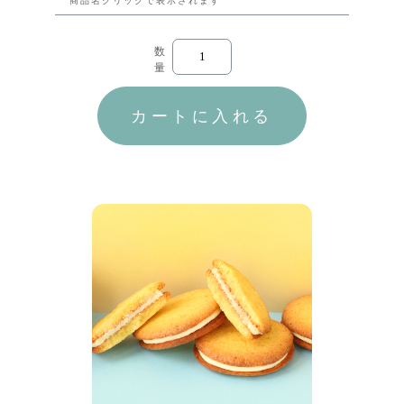
商品名クリックで表示されます