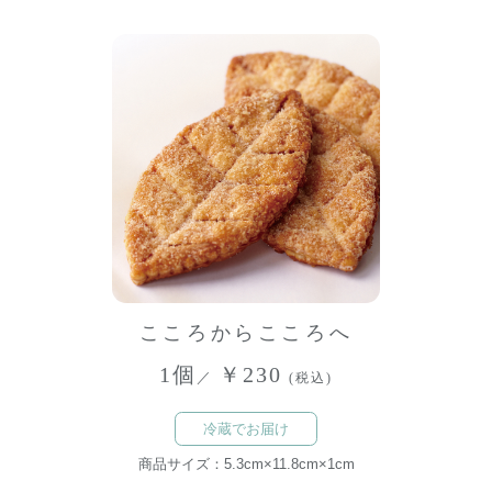
こころからこころへ
1個
￥230
／
(税込)
冷蔵でお届け
商品サイズ：5.3cm×11.8cm×1cm