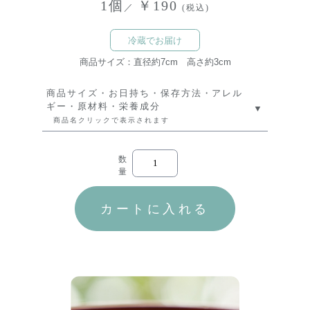
1個
￥190
／
(税込)
冷蔵でお届け
商品サイズ：直径約7cm 高さ約3cm
商品サイズ・お日持ち・保存方法・アレル
ギー・原材料・栄養成分
商品名クリックで表示されます