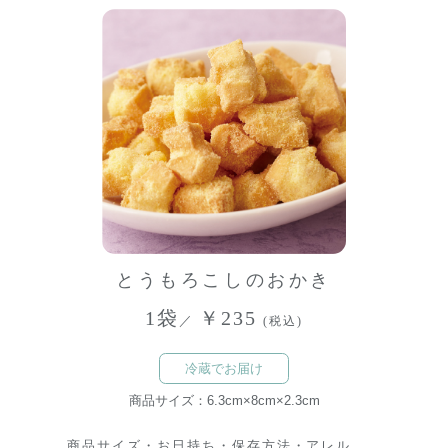
とうもろこしのおかき
1袋
￥235
／
(税込)
冷蔵でお届け
商品サイズ：6.3cm×8cm×2.3cm
商品サイズ・お日持ち・保存方法・アレル