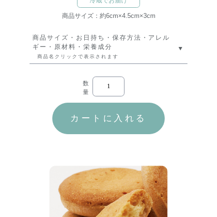
冷蔵でお届け
商品サイズ：約6cm×4.5cm×3cm
商品サイズ・お日持ち・保存方法・アレル
ギー・原材料・栄養成分
商品名クリックで表示されます