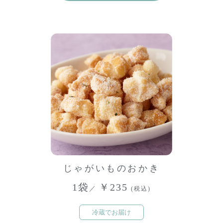
じゃがいものおかき
1袋
￥235
／
(税込)
冷蔵でお届け