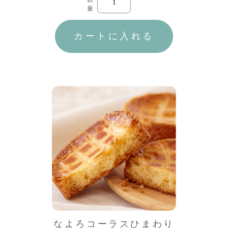
なよろコーラスひまわり