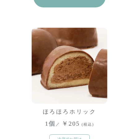
ほろほろホリック
1個
￥205
／
(税込)