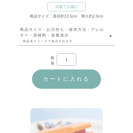
冷蔵でお届け
商品サイズ：直径約13.5cm 厚さ約2.0cm
商品サイズ・お日持ち・保存方法・アレル
ギー・原材料・栄養成分
商品名クリックで表示されます