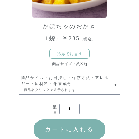
かぼちゃのおかき
1袋
￥235
／
(税込)
冷蔵でお届け
商品サイズ：約30g
商品サイズ・お日持ち・保存方法・アレル
ギー・原材料・栄養成分
商品名クリックで表示されます