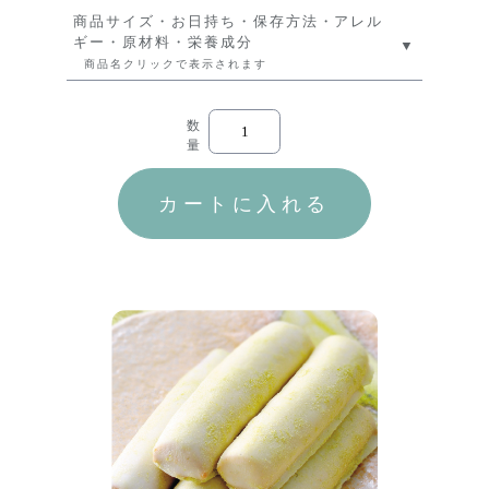
商品サイズ・お日持ち・保存方法・アレル
ギー・原材料・栄養成分
商品名クリックで表示されます