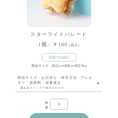
スターライトパレード
1個
￥160
／
(税込)
冷蔵でお届け
商品サイズ：約11㎝×約8㎝×約2.8㎝
商品サイズ・お日持ち・保存方法・アレル
ギー・原材料・栄養成分
商品名クリックで表示されます